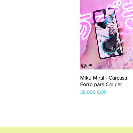
S
XL
Miku Mirai - Carcasa
Forro para Celular
Precio
35.000 COP