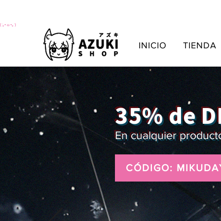
(´｡• ω •｡`)
INICIO
TIENDA
35% de 
En cualquier product
CÓDIGO: MIKUDA