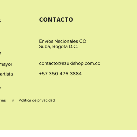
CONTACTO
S
Envíos Nacionales CO
Suba, Bogotá D.C.
r
contacto@azukishop.com.co
 mayor
+57 350 476 3884
rtista
@
iciones ☆
Política de privacidad