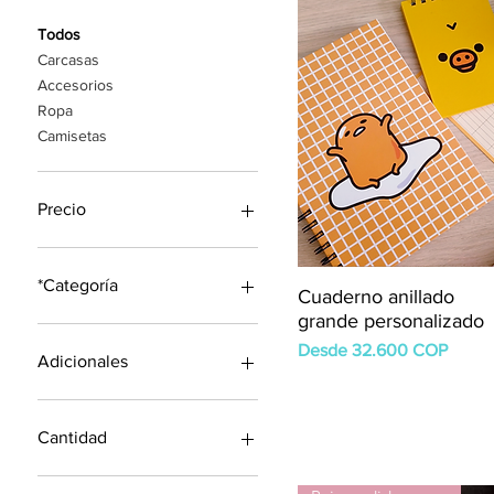
Todos
Carcasas
Accesorios
Ropa
Camisetas
Precio
1500 COP
57.000 COP
*Categoría
Cuaderno anillado
grande personalizado
Agendas
Precio de oferta
Desde
32.600 COP
Agendas de bolsillo
Adicionales
Personalizados
Bolsillos para todas las
materias
Cantidad
Sin adicionales
De 100 a 199 unidades