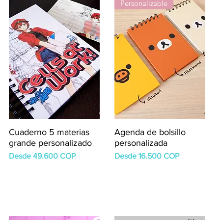
Personalizable
Cuaderno 5 materias
Agenda de bolsillo
grande personalizado
personalizada
Precio de oferta
Precio de oferta
Desde
49.600 COP
Desde
16.500 COP