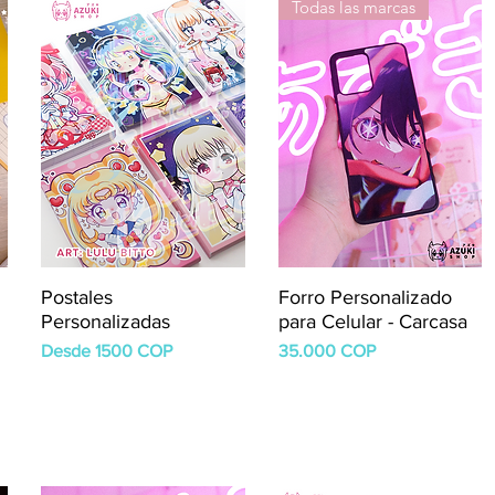
Todas las marcas
Postales
Forro Personalizado
Personalizadas
para Celular - Carcasa
Precio de oferta
Precio
Desde
1500 COP
35.000 COP