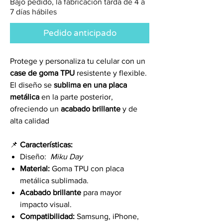
Bajo pedido, la fabricación tarda de 4 a
7 días hábiles
Pedido anticipado
Protege y personaliza tu celular con un
case de goma TPU
resistente y flexible.
El diseño se
sublima en una placa
metálica
en la parte posterior,
ofreciendo un
acabado brillante
y de
alta calidad
📌
Características:
Diseño:
Miku Day
Material:
Goma TPU con placa
metálica sublimada.
Acabado brillante
para mayor
impacto visual.
Compatibilidad:
Samsung, iPhone,