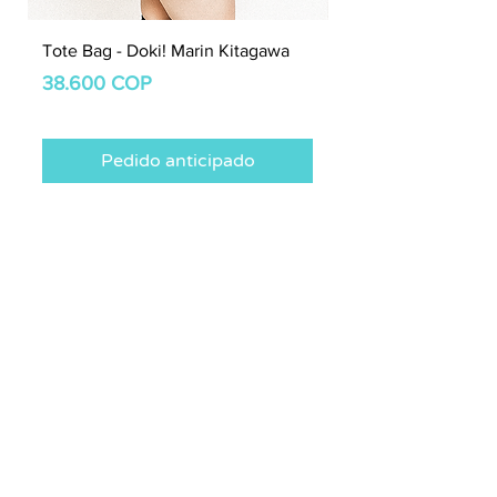
Tote Bag - Doki! Marin Kitagawa
Tote Bag - Kawaii M
Precio
Precio
38.600 COP
38.600 COP
Pedido anticipado