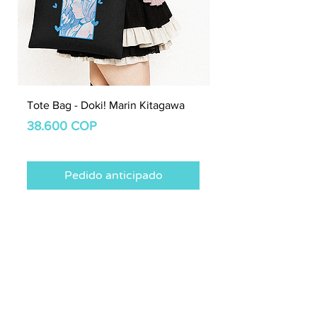
Tote Bag - Doki! Marin Kitagawa
Tote Bag - Kawaii M
Precio
Precio
38.600 COP
38.600 COP
Pedido anticipado