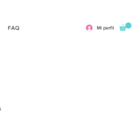
FAQ
Mi perfil
s
io