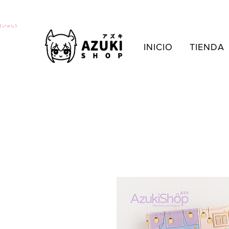
(´｡• ω •｡`)
INICIO
TIENDA